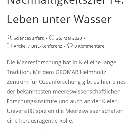
Leben unter Wasser
Beitrags-
Beitrag
ScienceSurfers
26. Mai 2020
Autor:
veröffentlicht:
Beitrags-
Beitrags-
Artikel
/
BNE-Konferenz
0 Kommentare
Kategorie:
Kommentare:
Die Meeresforschung hat in Kiel eine lange
Tradition. Mit dem GEOMAR Helmholtz
Zentrum für Ozeanforschung gibt es hier eines
der bekanntesten meereswissenschaftlichen
Forschungsinstitute und auch an der Kieler
Universität spielen die Meereswissenschaften
eine herausragende Rolle.