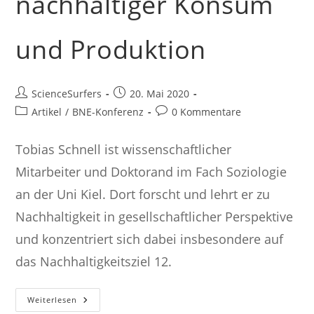
nachhaltiger Konsum
und Produktion
Beitrags-
Beitrag
ScienceSurfers
20. Mai 2020
Autor:
veröffentlicht:
Beitrags-
Beitrags-
Artikel
/
BNE-Konferenz
0 Kommentare
Kategorie:
Kommentare:
Tobias Schnell ist wissenschaftlicher
Mitarbeiter und Doktorand im Fach Soziologie
an der Uni Kiel. Dort forscht und lehrt er zu
Nachhaltigkeit in gesellschaftlicher Perspektive
und konzentriert sich dabei insbesondere auf
das Nachhaltigkeitsziel 12.
Nachhaltigkeitsziel
Weiterlesen
12: