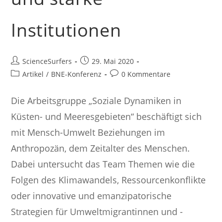
Institutionen
Beitrags-
Beitrag
ScienceSurfers
29. Mai 2020
Autor:
veröffentlicht:
Beitrags-
Beitrags-
Artikel
/
BNE-Konferenz
0 Kommentare
Kategorie:
Kommentare:
Die Arbeitsgruppe „Soziale Dynamiken in
Küsten- und Meeresgebieten“ beschäftigt sich
mit Mensch-Umwelt Beziehungen im
Anthropozän, dem Zeitalter des Menschen.
Dabei untersucht das Team Themen wie die
Folgen des Klimawandels, Ressourcenkonflikte
oder innovative und emanzipatorische
Strategien für Umweltmigrantinnen und -