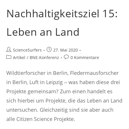
Nachhaltigkeitsziel 15:
Leben an Land
Beitrags-
Beitrag
ScienceSurfers
27. Mai 2020
Autor:
veröffentlicht:
Beitrags-
Beitrags-
Artikel
/
BNE-Konferenz
0 Kommentare
Kategorie:
Kommentare:
Wildtierforscher in Berlin, Fledermausforscher
in Berlin, Luft in Leipzig ‒ was haben diese drei
Projekte gemeinsam? Zum einen handelt es
sich hierbei um Projekte, die das Leben an Land
untersuchen. Gleichzeitig sind sie aber auch
alle Citizen Science Projekte.