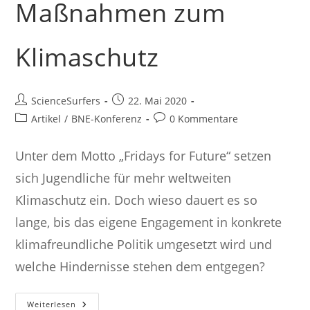
Maßnahmen zum
Klimaschutz
Beitrags-
Beitrag
ScienceSurfers
22. Mai 2020
Autor:
veröffentlicht:
Beitrags-
Beitrags-
Artikel
/
BNE-Konferenz
0 Kommentare
Kategorie:
Kommentare:
Unter dem Motto „Fridays for Future“ setzen
sich Jugendliche für mehr weltweiten
Klimaschutz ein. Doch wieso dauert es so
lange, bis das eigene Engagement in konkrete
klimafreundliche Politik umgesetzt wird und
welche Hindernisse stehen dem entgegen?
Nachhaltigkeitsziel
Weiterlesen