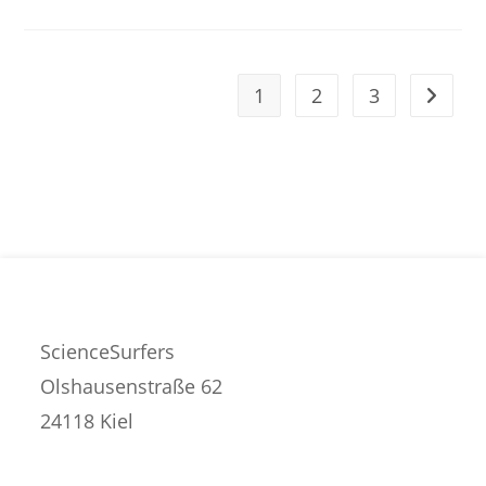
Nachhaltiger
Konsum
Und
Produktion
1
2
3
Zur näc
ScienceSurfers
Olshausenstraße 62
24118 Kiel