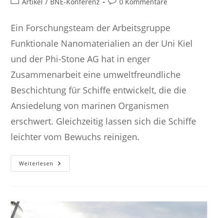
Beitrags-
Beitrags-
Artikel
/
BNE-Konferenz
0 Kommentare
Kategorie:
Kommentare:
Ein Forschungsteam der Arbeitsgruppe
Funktionale Nanomaterialien an der Uni Kiel
und der Phi-Stone AG hat in enger
Zusammenarbeit eine umweltfreundliche
Beschichtung für Schiffe entwickelt, die die
Ansiedelung von marinen Organismen
erschwert. Gleichzeitig lassen sich die Schiffe
leichter vom Bewuchs reinigen.
Nachhaltigkeitsziel
Weiterlesen
17:
Partnerschaften
Zur
Erreichung
Der
Ziele