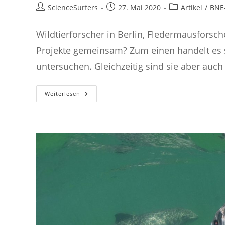
Beitrags-
Beitrag
Beitrags-
ScienceSurfers
27. Mai 2020
Artikel
/
BNE
Autor:
veröffentlicht:
Kategorie:
Wildtierforscher in Berlin, Fledermausforsche
Projekte gemeinsam? Zum einen handelt es s
untersuchen. Gleichzeitig sind sie aber auch 
Nachhaltigkeitsziel
Weiterlesen
15:
Leben
An
Land