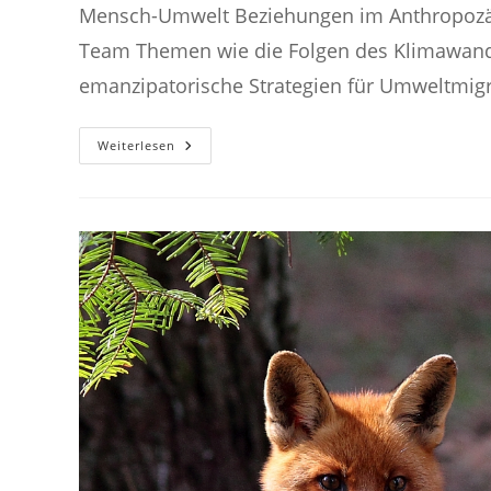
Mensch-Umwelt Beziehungen im Anthropozän
Team Themen wie die Folgen des Klimawande
emanzipatorische Strategien für Umweltmig
Nachhaltigkeitsziel
Weiterlesen
16:
Frieden,
Gerechtigkeit
Und
Starke
Institutionen