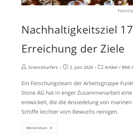
Foto/Co
Nachhaltigkeitsziel 1
Erreichung der Ziele
Beitrags-
Beitrag
Beitrags-
ScienceSurfers
2. Juni 2020
Artikel
/
BNE-
Autor:
veröffentlicht:
Kategorie:
Ein Forschungsteam der Arbeitsgruppe Funkt
Stone AG hat in enger Zusammenarbeit eine 
entwickelt, die die Ansiedelung von marinen
Schiffe leichter vom Bewuchs reinigen.
Nachhaltigkeitsziel
Weiterlesen
17: