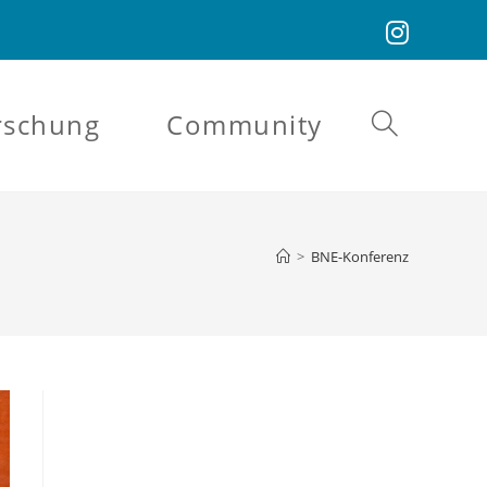
rschung
Community
Website-
Suche
>
BNE-Konferenz
umschalten