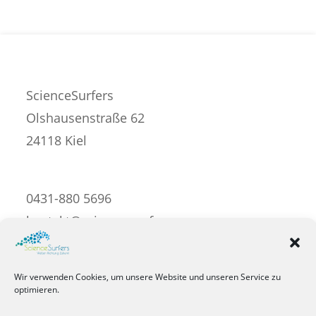
sea
pan
ScienceSurfers
Olshausenstraße 62
24118 Kiel
0431-880 5696
kontakt@science-surfers.com
Impressum
Wir verwenden Cookies, um unsere Website und unseren Service zu
optimieren.
Datenschutzerklärung