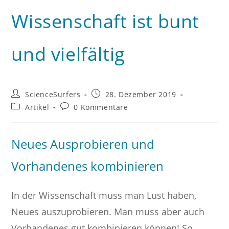
Wissenschaft ist bunt
und vielfältig
Beitrags-
Beitrag
ScienceSurfers
28. Dezember 2019
Autor:
veröffentlicht:
Beitrags-
Beitrags-
Artikel
0 Kommentare
Kategorie:
Kommentare:
Neues Ausprobieren und
Vorhandenes kombinieren
In der Wissenschaft muss man Lust haben,
Neues auszuprobieren. Man muss aber auch
Vorhandenes gut kombinieren können! So