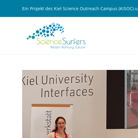
Zum
Ein Projekt des Kiel Science Outreach Campus (KiSOC)
Inhalt
springen