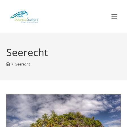
Zum
Inhalt
springen
Seerecht
>
Seerecht