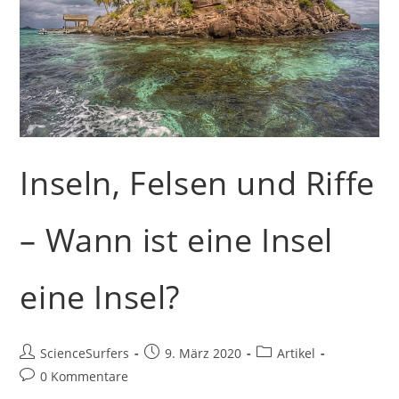
Inseln, Felsen und Riffe
– Wann ist eine Insel
eine Insel?
Beitrags-
Beitrag
Beitrags-
ScienceSurfers
9. März 2020
Artikel
Autor:
veröffentlicht:
Kategorie:
Beitrags-
0 Kommentare
Kommentare: