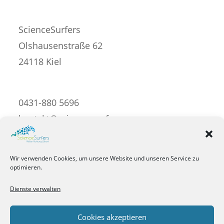
ScienceSurfers
Olshausenstraße 62
24118 Kiel
0431-880 5696
kontakt@science-surfers.com
Impressum
Wir verwenden Cookies, um unsere Website und unseren Service zu
optimieren.
Datenschutzerklärung
Dienste verwalten
Cookie-Richtlinie
Cookies akzeptieren