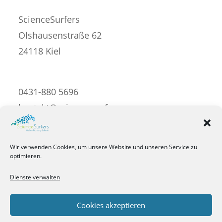
ScienceSurfers
Olshausenstraße 62
24118 Kiel
0431-880 5696
kontakt@science-surfers.com
Impressum
Wir verwenden Cookies, um unsere Website und unseren Service zu
optimieren.
Datenschutzerklärung
Dienste verwalten
Cookie-Richtlinie
Cookies akzeptieren
Barrierefreiheit