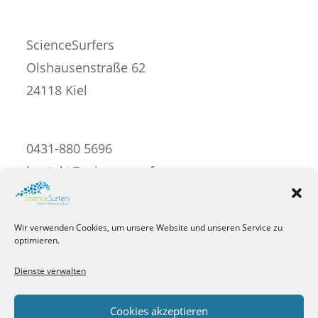
ScienceSurfers
Olshausenstraße 62
24118 Kiel
0431-880 5696
kontakt@science-surfers.com
Impressum
Wir verwenden Cookies, um unsere Website und unseren Service zu
optimieren.
Datenschutzerklärung
Dienste verwalten
Cookie-Richtlinie
Cookies akzeptieren